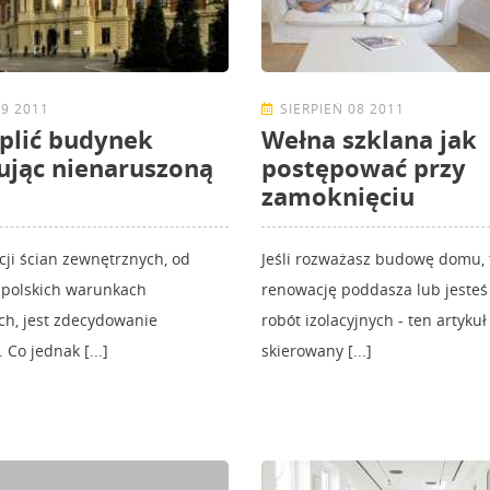
09 2011
SIERPIEŃ 08 2011
eplić budynek
Wełna szklana jak
jąc nienaruszoną
postępować przy
zamoknięciu
cji ścian zewnętrznych, od
Jeśli rozważasz budowę domu,
 polskich warunkach
renowację poddasza lub jeste
ch, jest zdecydowanie
robót izolacyjnych - ten artykuł 
Co jednak [...]
skierowany [...]