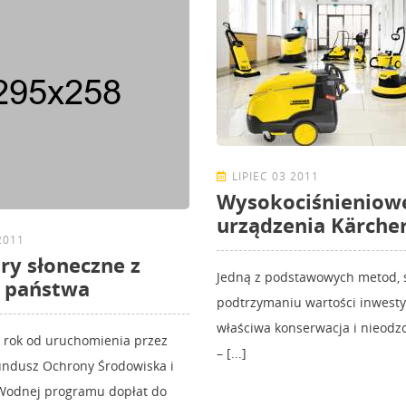
LIPIEC 03 2011
Wysokociśnieniow
urządzenia Kärche
2011
ry słoneczne z
Jedną z podstawowych metod, 
ą państwa
podtrzymaniu wartości inwestycj
właściwa konserwacja i nieodz
 rok od uruchomienia przez
– [...]
ndusz Ochrony Środowiska i
Wodnej programu dopłat do