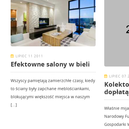
LIPIEC 11 2011
Efektowne salony w bieli
LIPIEC 07 
Wszyscy pamiętają zamierzchłe czasy, kiedy
Kolekto
to ściany były zapchane meblościankami,
dopłat
blokującymi większość miejsca w naszym
[...]
Właśnie mija
Narodowy Fu
Gospodarki 