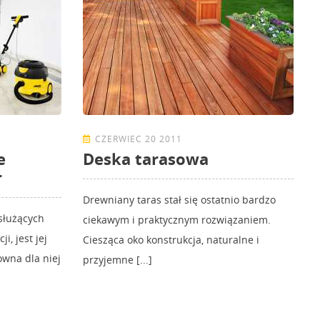
CZERWIEC 20 2011
e
Deska tarasowa
r
Drewniany taras stał się ostatnio bardzo
służących
ciekawym i praktycznym rozwiązaniem.
i, jest jej
Ciesząca oko konstrukcja, naturalne i
owna dla niej
przyjemne [...]