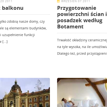
20 2011
WRZESIEŃ 07 2011
 balkonu
Przygotowanie
powierzchni ścian i
posadzek według
tylko zdobią nasze domy, czy
Botament
 ale są elementami budynków,
 uzupełnienie funkcji
Trwałość okładziny ceramiczne
[...]
na tyle wysoka, na ile umożliwi
Dlatego też, przed przystąpieni