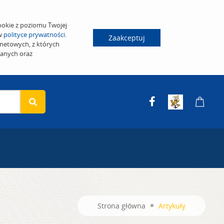
ookie z poziomu Twojej
 w
polityce prywatności
.
Zaakceptuj
netowych, z których
wanych oraz
Strona główna
Artykuły