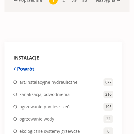
Poprzednia
Następna
1
2
79
80
INSTALACJE
Powrót
art.instalacyjne hydrauliczne
677
kanalizacja, odwodnienia
210
ogrzewanie pomieszczeń
108
ogrzewanie wody
22
ekologiczne systemy grzewcze
0