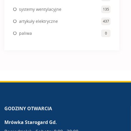
systemy wentylacyjne
135
artykuły elektryczne
437
paliwa
0
GODZINY OTWARCIA
Mrówka Starogard Gd.